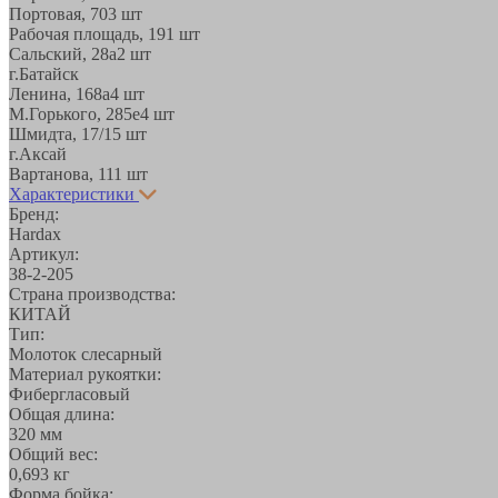
Портовая, 70
3 шт
Рабочая площадь, 19
1 шт
Сальский, 28a
2 шт
г.Батайск
Ленина, 168а
4 шт
М.Горького, 285е
4 шт
Шмидта, 17/1
5 шт
г.Аксай
Вартанова, 11
1 шт
Характеристики
Бренд:
Hardax
Артикул:
38-2-205
Страна производства:
КИТАЙ
Тип:
Молоток слесарный
Материал рукоятки:
Фибергласовый
Общая длина:
320 мм
Общий вес:
0,693 кг
Форма бойка: