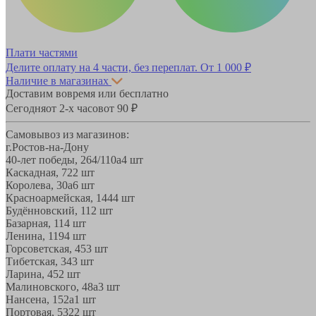
Плати частями
Делите оплату на 4 части, без переплат.
От 1 000 ₽
Наличие в магазинах
Доставим вовремя или бесплатно
Сегодня
от 2-х часов
от 90 ₽
Самовывоз из магазинов:
г.Ростов-на-Дону
40-лет победы, 264/110а
4 шт
Каскадная, 72
2 шт
Королева, 30а
6 шт
Красноармейская, 144
4 шт
Будённовский, 11
2 шт
Базарная, 11
4 шт
Ленина, 119
4 шт
Горсоветская, 45
3 шт
Тибетская, 34
3 шт
Ларина, 45
2 шт
Малиновского, 48а
3 шт
Нансена, 152а
1 шт
Портовая, 532
2 шт