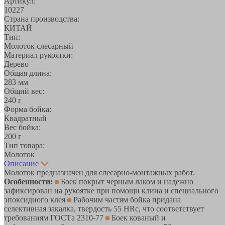
Артикул:
10227
Страна производства:
КИТАЙ
Тип:
Молоток слесарный
Материал рукоятки:
Дерево
Общая длина:
283 мм
Общий вес:
240 г
Форма бойка:
Квадратный
Вес бойка:
200 г
Тип товара:
Молоток
Описание
Молоток предназначен для слесарно-монтажных работ.
Особенности:
Боек покрыт черным лаком и надежно
зафиксирован на рукоятке при помощи клина и специального
эпоксидного клея
Рабочим частям бойка придана
селективная закалка, твердость 55 НRc, что соответствует
требованиям ГОСТа 2310-77
Боек кованый и