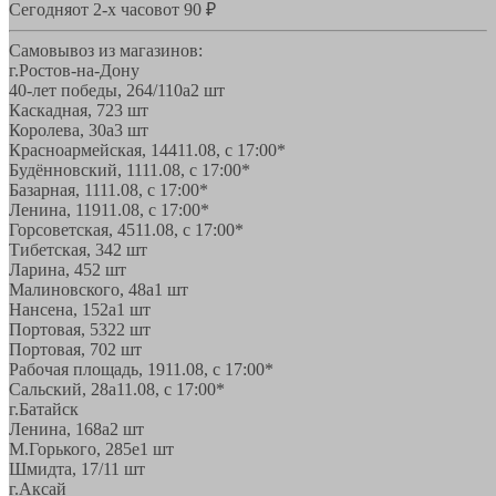
Сегодня
от 2-х часов
от 90 ₽
Самовывоз из магазинов:
г.Ростов-на-Дону
40-лет победы, 264/110а
2 шт
Каскадная, 72
3 шт
Королева, 30а
3 шт
Красноармейская, 144
11.08, с 17:00*
Будённовский, 11
11.08, с 17:00*
Базарная, 11
11.08, с 17:00*
Ленина, 119
11.08, с 17:00*
Горсоветская, 45
11.08, с 17:00*
Тибетская, 34
2 шт
Ларина, 45
2 шт
Малиновского, 48а
1 шт
Нансена, 152а
1 шт
Портовая, 532
2 шт
Портовая, 70
2 шт
Рабочая площадь, 19
11.08, с 17:00*
Сальский, 28a
11.08, с 17:00*
г.Батайск
Ленина, 168а
2 шт
М.Горького, 285е
1 шт
Шмидта, 17/1
1 шт
г.Аксай