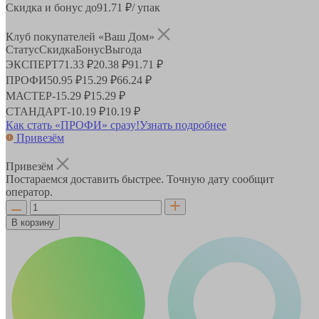
Скидка и бонус до
91.71
₽/ упак
Клуб покупателей «Ваш Дом»
Статус
Скидка
Бонус
Выгода
ЭКСПЕРТ
71.33 ₽
20.38 ₽
91.71 ₽
ПРОФИ
50.95 ₽
15.29 ₽
66.24 ₽
МАСТЕР
-
15.29 ₽
15.29 ₽
СТАНДАРТ
-
10.19 ₽
10.19 ₽
Как стать «ПРОФИ» сразу!
Узнать подробнее
Привезём
Привезём
Постараемся доставить быстрее. Точную дату сообщит
оператор.
В корзину