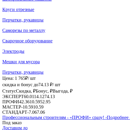
Круги отрезные
Перчатки, рукавицы
Саморезы по металлу
Сварочное оборудование
Электроды
Мешки для мусора
Перчатки, рукавицы
Цена:
1 765
₽
/ шт
скидка и бонус до
74.13
₽/ шт
Статус
Скидка, ₽
Бонус, ₽
Выгода, ₽
ЭКСПЕРТ
60.01
14.12
74.13
ПРОФИ
42.36
10.59
52.95
МАСТЕР
-
10.59
10.59
СТАНДАРТ
-
7.06
7.06
Профессиональным строителям -
«ПРОФИ»
сразу!
›
Подробнее 
Под заказ
Доставим до