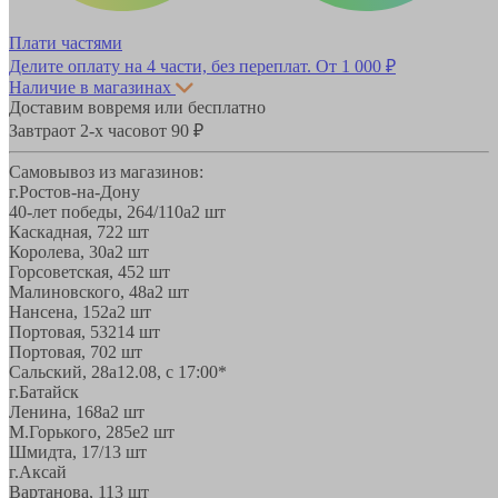
Плати частями
Делите оплату на 4 части, без переплат.
От 1 000 ₽
Наличие в магазинах
Доставим вовремя или бесплатно
Завтра
от 2-х часов
от 90 ₽
Самовывоз из магазинов:
г.Ростов-на-Дону
40-лет победы, 264/110а
2 шт
Каскадная, 72
2 шт
Королева, 30а
2 шт
Горсоветская, 45
2 шт
Малиновского, 48а
2 шт
Нансена, 152а
2 шт
Портовая, 532
14 шт
Портовая, 70
2 шт
Сальский, 28a
12.08, с 17:00*
г.Батайск
Ленина, 168а
2 шт
М.Горького, 285е
2 шт
Шмидта, 17/1
3 шт
г.Аксай
Вартанова, 11
3 шт