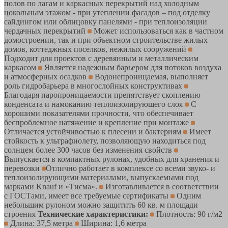
полов по лагам и каркасных перекрытий над холодным
цокольным этажом - при утеплении фасадов – под отделку
сайдингом или облицовку панелями - при теплоизоляции
чердачных перекрытий
Может использоваться как в частном
домостроении, так и при объектном строительстве жилых
домов, коттеджных поселков, нежилых сооружений
Подходит для проектов с деревянным и металлическим
каркасом
Является надежным барьером для потоков воздуха
и атмосферных осадков
Водонепроницаемая, выполняет
роль гидробарьера в многослойных конструктивах
Благодаря паропроницаемости препятствует скоплению
конденсата и намоканию теплоизолирующего слоя
С
хорошими показателями прочности, что обеспечивает
беспроблемное натяжение и крепление при монтаже
Отличается устойчивостью к плесени и бактериям
Имеет
стойкость к ультрафиолету, позволяющую находиться под
солнцем более 300 часов без изменения свойств
Выпускается в компактных рулонах, удобных для хранения и
перевозки
Отлично работает в комплексе со всеми звуко- и
теплоизолирующими материалами, выпускаемыми под
марками Knauf и «Тисма».
Изготавливается в соответствии
с ГОСТами, имеет все требуемые сертификаты
Одним
небольшим рулоном можно защитить 60 кв. м площади
строения
Технические характеристики:
Плотность: 90 г/м2
Длина: 37,5 метра
Ширина: 1,6 метра