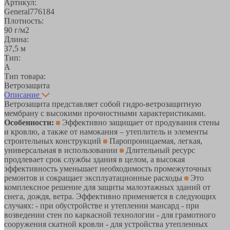
Артикул:
General776184
Плотность:
90 г/м2
Длина:
37,5 м
Тип:
A
Тип товара:
Ветрозащита
Описание
Ветрозащита представляет собой гидро-ветрозащитную
мембрану с высокими прочностными характеристиками.
Особенности:
Эффективно защищает от продувания стены
и кровлю, а также от намокания – утеплитель и элементы
строительных конструкций
Паропроницаемая, легкая,
универсальная в использовании
Длительный ресурс
продлевает срок службы здания в целом, а высокая
эффективность уменьшает необходимость промежуточных
ремонтов и сокращает эксплуатационные расходы
Это
комплексное решение для защиты малоэтажных зданий от
снега, дождя, ветра. Эффективно применяется в следующих
случаях: - при обустройстве и утеплении мансард - при
возведении стен по каркасной технологии - для грамотного
сооружения скатной кровли - для устройства утепленных