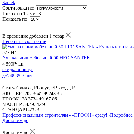
Santek
Сортировка по:
Показано
1 - 3 из 3
Показать по:
В сравнение добавлен 1 товар
Перейти в сравнение
577344
Умывальник мебельный 50 НЕО SANTEK
4 599
₽
/ шт
скидка и бонус
до
248.35
₽/ шт
Статус
Скидка, ₽
Бонус, ₽
Выгода, ₽
ЭКСПЕРТ
202.36
45.99
248.35
ПРОФИ
133.37
34.49
167.86
МАСТЕР
-
34.49
34.49
СТАНДАРТ
-
23
23
Профессиональным строителям -
«ПРОФИ»
сразу!
›
Подробнее 
Доставим до
Доставим до