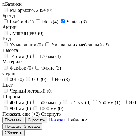
г.Батайск
М.Горького, 285е
(0)
Бренд
EvaGold
(1)
Iddis
(4)
Santek
(3)
Акции
Лучшая цена
(0)
Вид
Умывальник
(0)
Умывальник мебельный
(3)
Высота
145 мм
(0)
170 мм
(3)
Материал
Фарфор
(0)
Фаянс
(3)
Серия
001
(0)
010
(0)
Нео
(3)
Цвет
Черный матовый
(0)
Ширина
400 мм
(0)
500 мм
(1)
515 мм
(0)
550 мм
(1)
60
800 мм
(0)
1000 мм
(0)
Показать еще
(+2)
Свернуть
Показать
Найдено:
Показать:
3 товара
Сбросить