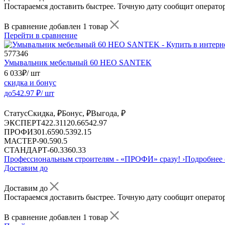
Постараемся доставить быстрее. Точную дату сообщит оператор
В сравнение добавлен 1 товар
Перейти в сравнение
577346
Умывальник мебельный 60 НЕО SANTEK
6 033
₽
/ шт
скидка и бонус
до
542.97
₽/ шт
Статус
Скидка, ₽
Бонус, ₽
Выгода, ₽
ЭКСПЕРТ
422.31
120.66
542.97
ПРОФИ
301.65
90.5
392.15
МАСТЕР
-
90.5
90.5
СТАНДАРТ
-
60.33
60.33
Профессиональным строителям -
«ПРОФИ»
сразу!
›
Подробнее 
Доставим до
Доставим до
Постараемся доставить быстрее. Точную дату сообщит оператор
В сравнение добавлен 1 товар