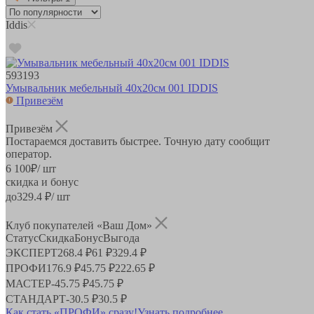
Iddis
593193
Умывальник мебельный 40х20см 001 IDDIS
Привезём
Привезём
Постараемся доставить быстрее. Точную дату сообщит
оператор.
6 100
₽
/ шт
скидка и бонус
до
329.4
₽/ шт
Клуб покупателей «Ваш Дом»
Статус
Скидка
Бонус
Выгода
ЭКСПЕРТ
268.4 ₽
61 ₽
329.4 ₽
ПРОФИ
176.9 ₽
45.75 ₽
222.65 ₽
МАСТЕР
-
45.75 ₽
45.75 ₽
СТАНДАРТ
-
30.5 ₽
30.5 ₽
Как стать «ПРОФИ» сразу!
Узнать подробнее