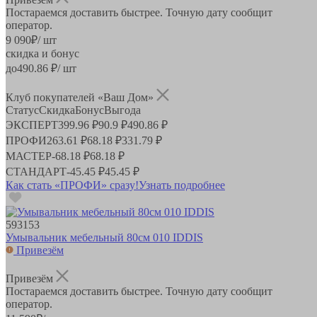
Постараемся доставить быстрее. Точную дату сообщит
оператор.
9 090
₽
/ шт
скидка и бонус
до
490.86
₽/ шт
Клуб покупателей «Ваш Дом»
Статус
Скидка
Бонус
Выгода
ЭКСПЕРТ
399.96 ₽
90.9 ₽
490.86 ₽
ПРОФИ
263.61 ₽
68.18 ₽
331.79 ₽
МАСТЕР
-
68.18 ₽
68.18 ₽
СТАНДАРТ
-
45.45 ₽
45.45 ₽
Как стать «ПРОФИ» сразу!
Узнать подробнее
593153
Умывальник мебельный 80см 010 IDDIS
Привезём
Привезём
Постараемся доставить быстрее. Точную дату сообщит
оператор.