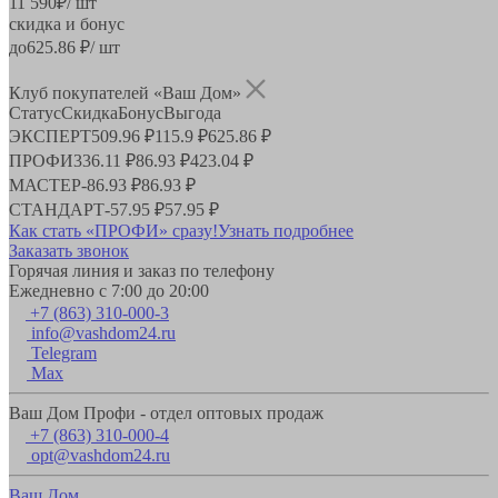
11 590
₽
/ шт
скидка и бонус
до
625.86
₽/ шт
Клуб покупателей «Ваш Дом»
Статус
Скидка
Бонус
Выгода
ЭКСПЕРТ
509.96 ₽
115.9 ₽
625.86 ₽
ПРОФИ
336.11 ₽
86.93 ₽
423.04 ₽
МАСТЕР
-
86.93 ₽
86.93 ₽
СТАНДАРТ
-
57.95 ₽
57.95 ₽
Как стать «ПРОФИ» сразу!
Узнать подробнее
Заказать звонок
Горячая линия и заказ по телефону
Ежедневно с 7:00 до 20:00
+7 (863) 310-000-3
info@vashdom24.ru
Telegram
Max
Ваш Дом Профи - отдел оптовых продаж
+7 (863) 310-000-4
opt@vashdom24.ru
Ваш Дом