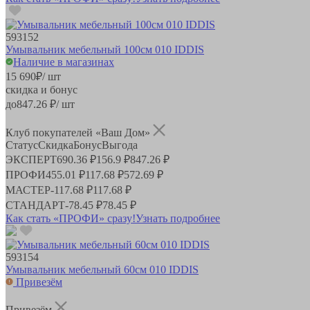
593152
Умывальник мебельный 100см 010 IDDIS
Наличие в магазинах
15 690
₽
/ шт
скидка и бонус
до
847.26
₽/ шт
Клуб покупателей «Ваш Дом»
Статус
Скидка
Бонус
Выгода
ЭКСПЕРТ
690.36 ₽
156.9 ₽
847.26 ₽
ПРОФИ
455.01 ₽
117.68 ₽
572.69 ₽
МАСТЕР
-
117.68 ₽
117.68 ₽
СТАНДАРТ
-
78.45 ₽
78.45 ₽
Как стать «ПРОФИ» сразу!
Узнать подробнее
593154
Умывальник мебельный 60см 010 IDDIS
Привезём
Привезём