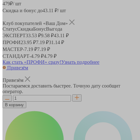
479
₽
/ шт
Скидка и бонус до
43.11
₽/ шт
Клуб покупателей «Ваш Дом»
Статус
Скидка
Бонус
Выгода
ЭКСПЕРТ
33.53 ₽
9.58 ₽
43.11 ₽
ПРОФИ
23.95 ₽
7.19 ₽
31.14 ₽
МАСТЕР
-
7.19 ₽
7.19 ₽
СТАНДАРТ
-
4.79 ₽
4.79 ₽
Как стать «ПРОФИ» сразу!
Узнать подробнее
Привезём
Привезём
Постараемся доставить быстрее. Точную дату сообщит
оператор.
В корзину