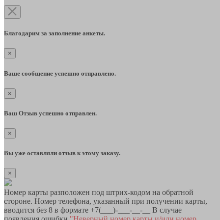
Благодарим за заполнение анкеты.
×
Ваше сообщение успешно отправлено.
×
Ваш Отзыв успешно отправлен.
×
Вы уже оставляли отзыв к этому заказу.
×
Номер карты разположен под штрих-кодом на обратной
стороне. Номер телефона, указанный при получении карты,
вводится без 8 в формате +7(___)-___-__-__ В случае
появления ошибки
"Неверный номер карты и/или номер