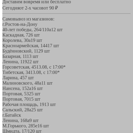
Доставим вовремя или бесплатно
Сегодня
от 2-х часов
от 90 ₽
Самовывоз из магазинов:
г.Ростов-на-Дону
40-лет победы, 264/110а
12 шт
Каскадная, 72
6 шт
Королева, 30а
19 шт
Красноармейская, 144
17 шт
Будённовский, 11
29 шт
Базарная, 11
13 шт
Ленина, 119
22 шт
Горсоветская, 45
13.08, с 17:00*
Тибетская, 34
13.08, с 17:00*
Ларина, 45
7 шт
Малиновского, 48а
11 шт
Нансена, 152а
16 шт
Портовая, 532
5 шт
Портовая, 70
15 шт
Рабочая площадь, 19
13 шт
Сальский, 28a
25 шт
г.Батайск
Ленина, 168а
9 шт
М.Горького, 285е
16 шт
Шмидта, 17/1
20 шт