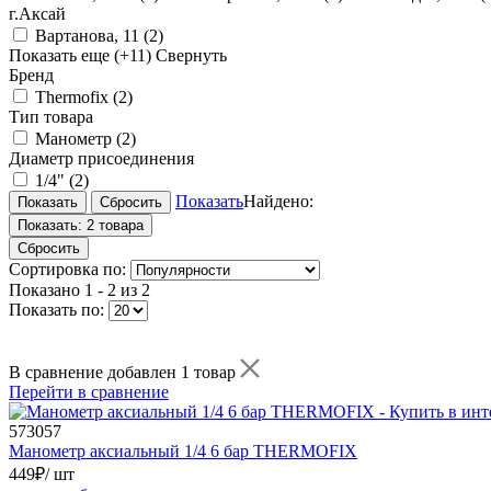
г.Аксай
Вартанова, 11
(2)
Показать еще
(+11)
Свернуть
Бренд
Thermofix
(2)
Тип товара
Манометр
(2)
Диаметр присоединения
1/4"
(2)
Показать
Найдено:
Показать:
2 товара
Сбросить
Сортировка по:
Показано
1 - 2 из 2
Показать по:
В сравнение добавлен 1 товар
Перейти в сравнение
573057
Манометр аксиальный 1/4 6 бар THERMOFIX
449
₽
/ шт