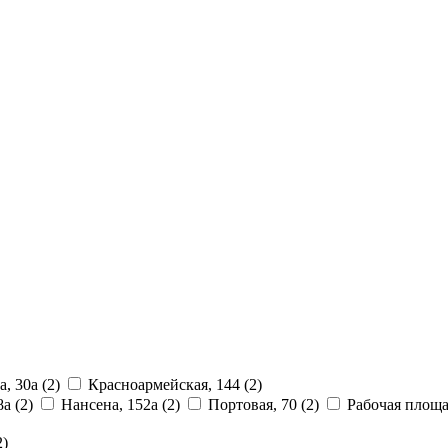
а, 30а
(2)
Красноармейская, 144
(2)
8а
(2)
Нансена, 152а
(2)
Портовая, 70
(2)
Рабочая площа
2)