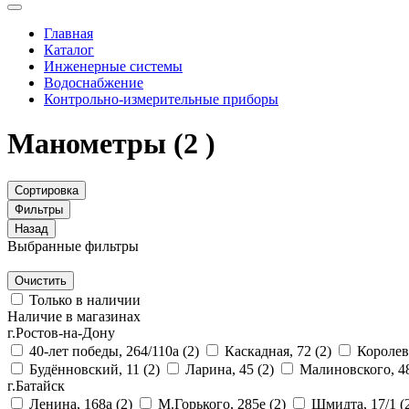
Главная
Каталог
Инженерные системы
Водоснабжение
Контрольно-измерительные приборы
Манометры
(2 )
Сортировка
Фильтры
Назад
Выбранные фильтры
Очистить
Только в наличии
Наличие в магазинах
г.Ростов-на-Дону
40-лет победы, 264/110а
(2)
Каскадная, 72
(2)
Королев
Будённовский, 11
(2)
Ларина, 45
(2)
Малиновского, 4
г.Батайск
Ленина, 168а
(2)
М.Горького, 285е
(2)
Шмидта, 17/1
(