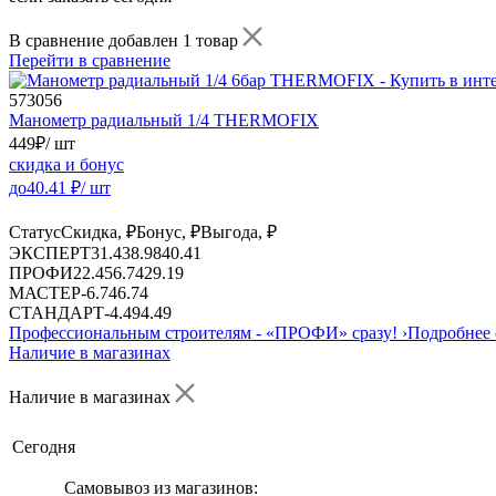
В сравнение добавлен 1 товар
Перейти в сравнение
573056
Манометр радиальный 1/4 THERMOFIX
449
₽
/ шт
скидка и бонус
до
40.41
₽/ шт
Статус
Скидка, ₽
Бонус, ₽
Выгода, ₽
ЭКСПЕРТ
31.43
8.98
40.41
ПРОФИ
22.45
6.74
29.19
МАСТЕР
-
6.74
6.74
СТАНДАРТ
-
4.49
4.49
Профессиональным строителям -
«ПРОФИ»
сразу!
›
Подробнее 
Наличие в магазинах
Наличие в магазинах
Сегодня
Самовывоз из магазинов: