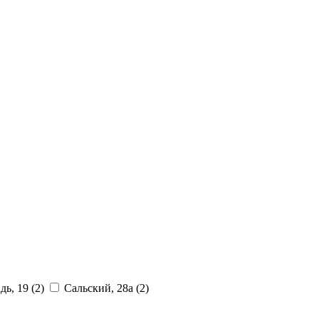
дь, 19
(2)
Сальский, 28a
(2)