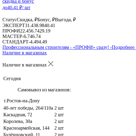
скидка и бонус
до
40.41
₽/ шт
Статус
Скидка, ₽
Бонус, ₽
Выгода, ₽
ЭКСПЕРТ
31.43
8.98
40.41
ПРОФИ
22.45
6.74
29.19
МАСТЕР
-
6.74
6.74
СТАНДАРТ
-
4.49
4.49
Профессиональным строителям -
«ПРОФИ»
сразу!
›
Подробнее 
Наличие в магазинах
Наличие в магазинах
Сегодня
Самовывоз из магазинов:
г.Ростов-на-Дону
40-лет победы, 264/110а
2 шт
Каскадная, 72
2 шт
Королева, 30а
2 шт
Красноармейская, 144
2 шт
Будённовский, 11
2 шт