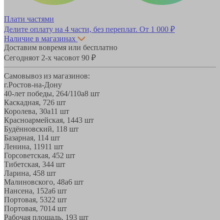
Плати частями
Делите оплату на 4 части, без переплат.
От 1 000 ₽
Наличие в магазинах
Доставим вовремя или бесплатно
Сегодня
от 2-х часов
от 90 ₽
Самовывоз из магазинов:
г.Ростов-на-Дону
40-лет победы, 264/110а
8 шт
Каскадная, 72
6 шт
Королева, 30а
11 шт
Красноармейская, 144
3 шт
Будённовский, 11
8 шт
Базарная, 11
4 шт
Ленина, 119
11 шт
Горсоветская, 45
2 шт
Тибетская, 34
4 шт
Ларина, 45
8 шт
Малиновского, 48а
6 шт
Нансена, 152а
6 шт
Портовая, 532
2 шт
Портовая, 70
14 шт
Рабочая площадь, 19
3 шт