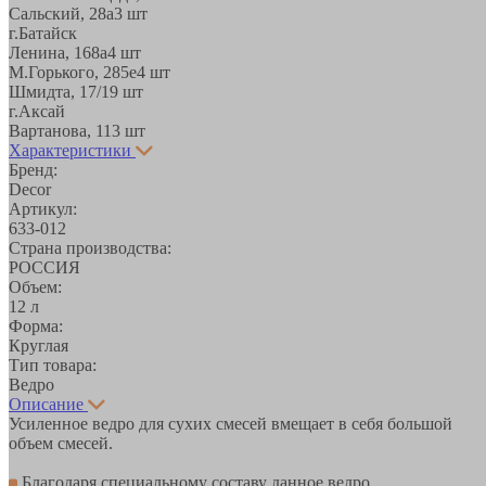
Сальский, 28a
3 шт
г.Батайск
Ленина, 168а
4 шт
М.Горького, 285е
4 шт
Шмидта, 17/1
9 шт
г.Аксай
Вартанова, 11
3 шт
Характеристики
Бренд:
Decor
Артикул:
633-012
Страна производства:
РОССИЯ
Объем:
12 л
Форма:
Круглая
Тип товара:
Ведро
Описание
Усиленное ведро для сухих смесей вмещает в себя большой
объем смесей.
Благодаря специальному составу данное ведро