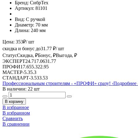
Бренд:
СибрТех
Артикул:
81101
Вид:
С ручкой
Диаметр:
70 мм
Длина:
240 мм
Цена:
353
₽
/ шт
скидка и бонус до
31.77
₽/ шт
Статус
Скидка, ₽
Бонус, ₽
Выгода, ₽
ЭКСПЕРТ
24.71
7.06
31.77
ПРОФИ
17.65
5.3
22.95
МАСТЕР
-
5.3
5.3
СТАНДАРТ
-
3.53
3.53
Профессиональным строителям -
«ПРОФИ»
сразу!
›
Подробнее 
В наличии: 22 шт
В корзину
В избранное
В избранном
Сравнить
В сравнении