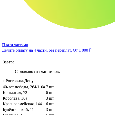
Плати частями
Делите оплату на 4 части, без переплат.
От 1 000 ₽
Завтра
Самовывоз из магазинов:
г.Ростов-на-Дону
40-лет победы, 264/110а
7 шт
Каскадная, 72
6 шт
Королева, 30а
3 шт
Красноармейская, 144
6 шт
Будённовский, 11
3 шт