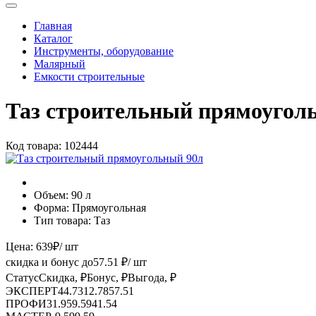
Главная
Каталог
Инструменты, оборудование
Малярный
Емкости строительные
Таз строительный прямоугол
Код товара:
102444
Объем:
90 л
Форма:
Прямоугольная
Тип товара:
Таз
Цена:
639
₽
/ шт
скидка и бонус до
57.51
₽/ шт
Статус
Скидка, ₽
Бонус, ₽
Выгода, ₽
ЭКСПЕРТ
44.73
12.78
57.51
ПРОФИ
31.95
9.59
41.54