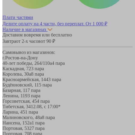
Плати частями
Делите оплату на 4 части, без переплат.
От 1 000 ₽
Наличие в магазинах
Доставим вовремя или бесплатно
Завтра
от 2-х часов
от 90 ₽
Самовывоз из магазинов:
г.Ростов-на-Дону
40-лет победы, 264/110а
4 пара
Каскадная, 72
3 пара
Королева, 30а
8 пара
Красноармейская, 144
3 пара
Будённовский, 11
5 пара
Базарная, 11
7 пара
Ленина, 119
3 пара
Горсоветская, 45
4 пара
Тибетская, 34
12.08, с 17:00*
Ларина, 45
1 пара
Малиновского, 48а
8 пара
Нансена, 152а
1 пара
Портовая, 532
7 пара
Портовая, 70
8 пара