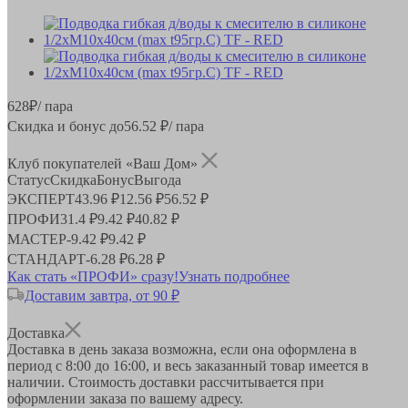
628
₽
/ пара
Скидка и бонус до
56.52
₽/ пара
Клуб покупателей «Ваш Дом»
Статус
Скидка
Бонус
Выгода
ЭКСПЕРТ
43.96 ₽
12.56 ₽
56.52 ₽
ПРОФИ
31.4 ₽
9.42 ₽
40.82 ₽
МАСТЕР
-
9.42 ₽
9.42 ₽
СТАНДАРТ
-
6.28 ₽
6.28 ₽
Как стать «ПРОФИ» сразу!
Узнать подробнее
Доставим завтра, от 90 ₽
Доставка
Доставка в день заказа возможна, если она оформлена в
период
с 8:00 до 16:00
, и весь заказанный товар имеется в
наличии. Стоимость доставки рассчитывается при
оформлении заказа по вашему адресу.