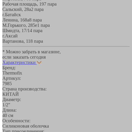
Рабочая площадь, 19
7 пара
Сальский, 28a
2 пара
г.Батайск
Ленина, 168а
8 пара
М.Горького, 285е
1 пара
Шмидта, 17/1
4 пара
г.Аксай
Вартанова, 11
8 пара
* Можно забрать в магазине,
если заказать сегодня
Характеристики
Бренд:
Thermofix
Артикул:
7985
Страна производства:
КИТАЙ
Диаметр:
1/2"
Длина:
40 см
Особенности:
Силиконовая оболочка
Тип присоединения: