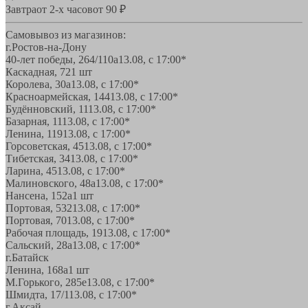
Завтра
от 2-х часов
от 90 ₽
Самовывоз из магазинов:
г.Ростов-на-Дону
40-лет победы, 264/110а
13.08, с 17:00*
Каскадная, 72
1 шт
Королева, 30а
13.08, с 17:00*
Красноармейская, 144
13.08, с 17:00*
Будённовский, 11
13.08, с 17:00*
Базарная, 11
13.08, с 17:00*
Ленина, 119
13.08, с 17:00*
Горсоветская, 45
13.08, с 17:00*
Тибетская, 34
13.08, с 17:00*
Ларина, 45
13.08, с 17:00*
Малиновского, 48а
13.08, с 17:00*
Нансена, 152а
1 шт
Портовая, 532
13.08, с 17:00*
Портовая, 70
13.08, с 17:00*
Рабочая площадь, 19
13.08, с 17:00*
Сальский, 28a
13.08, с 17:00*
г.Батайск
Ленина, 168а
1 шт
М.Горького, 285е
13.08, с 17:00*
Шмидта, 17/1
13.08, с 17:00*
г.Аксай