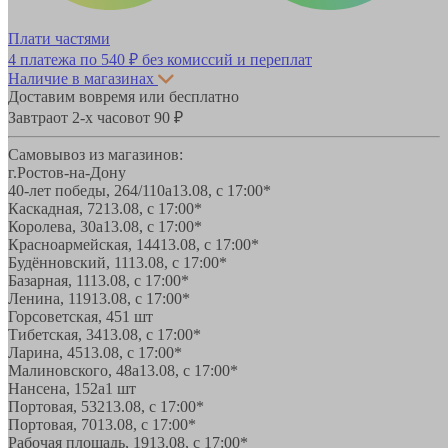
Плати частями
4 платежа по
540 ₽
без комиссий и переплат
Наличие в магазинах
Доставим вовремя или бесплатно
Завтра
от 2-х часов
от 90 ₽
Самовывоз из магазинов:
г.Ростов-на-Дону
40-лет победы, 264/110а
13.08, с 17:00*
Каскадная, 72
13.08, с 17:00*
Королева, 30а
13.08, с 17:00*
Красноармейская, 144
13.08, с 17:00*
Будённовский, 11
13.08, с 17:00*
Базарная, 11
13.08, с 17:00*
Ленина, 119
13.08, с 17:00*
Горсоветская, 45
1 шт
Тибетская, 34
13.08, с 17:00*
Ларина, 45
13.08, с 17:00*
Малиновского, 48а
13.08, с 17:00*
Нансена, 152а
1 шт
Портовая, 532
13.08, с 17:00*
Портовая, 70
13.08, с 17:00*
Рабочая площадь, 19
13.08, с 17:00*