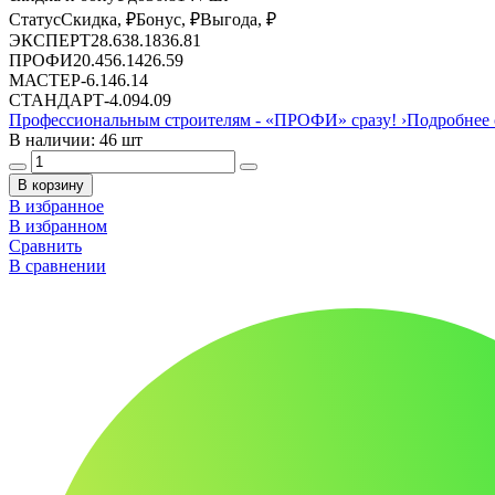
Статус
Скидка, ₽
Бонус, ₽
Выгода, ₽
ЭКСПЕРТ
28.63
8.18
36.81
ПРОФИ
20.45
6.14
26.59
МАСТЕР
-
6.14
6.14
СТАНДАРТ
-
4.09
4.09
Профессиональным строителям -
«ПРОФИ»
сразу!
›
Подробнее 
В наличии: 46 шт
В корзину
В избранное
В избранном
Сравнить
В сравнении