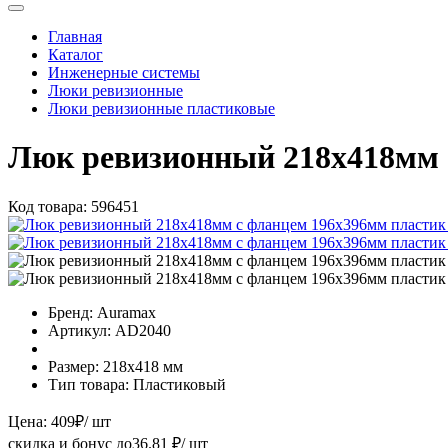
Главная
Каталог
Инженерные системы
Люки ревизионные
Люки ревизионные пластиковые
Люк ревизионный 218х418мм
Код товара:
596451
Бренд:
Auramax
Артикул:
AD2040
Размер:
218х418 мм
Тип товара:
Пластиковый
Цена:
409
₽
/ шт
скидка и бонус до
36.81
₽/ шт