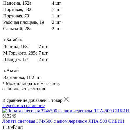
Нансена, 152а
4 шт
Портовая, 532
7 шт
Портовая, 70
1 шт
Рабочая площадь, 19
2 шт
Сальский, 28a
2 шт
г.Батайск
Ленина, 168а
7 шт
М.Горького, 285е
7 шт
Шмидта, 17/1
2 шт
г.Аксай
Вартанова, 11
2 шт
* Можно забрать в магазине,
если заказать сегодня
В сравнение добавлен 1 товар
Перейти в сравнение
613249
Лопата снеговая 374х500 с алюм.черенком ЛПА-500 СИБИН
1 189
₽
/ шт