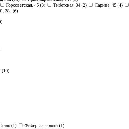
Горсоветская, 45
(3)
Тибетская, 34
(2)
Ларина, 45
(4)
й, 28a
(6)
9)
)
я
(10)
Сталь
(1)
Фиберглассовый
(1)