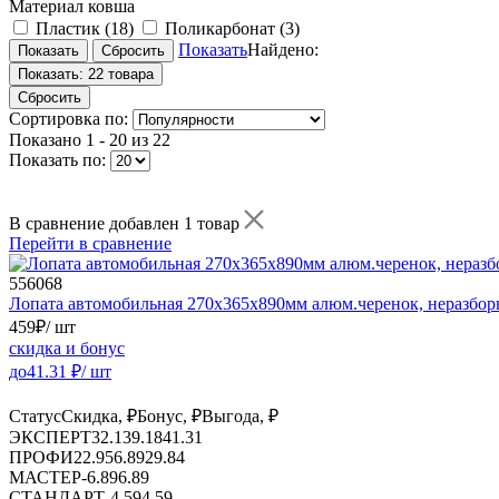
Материал ковша
Пластик
(18)
Поликарбонат
(3)
Показать
Найдено:
Показать:
22 товара
Сбросить
Сортировка по:
Показано
1 - 20 из 22
Показать по:
В сравнение добавлен 1 товар
Перейти в сравнение
556068
Лопата автомобильная 270х365х890мм алюм.черенок, неразбор
459
₽
/ шт
скидка и бонус
до
41.31
₽/ шт
Статус
Скидка, ₽
Бонус, ₽
Выгода, ₽
ЭКСПЕРТ
32.13
9.18
41.31
ПРОФИ
22.95
6.89
29.84
МАСТЕР
-
6.89
6.89
СТАНДАРТ
-
4.59
4.59