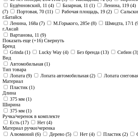
Будённовский, 11
(4)
Базарная, 11
(1)
Ленина, 119
(4)
(7)
Портовая, 70
(11)
Рабочая площадь, 19
(2)
Сальски
г.Батайск
Ленина, 168а
(7)
М.Горького, 285е
(8)
Шмидта, 17/1
(
г.Аксай
Вартанова, 11
(9)
Показать еще
(+16)
Свернуть
Бренд
Grinda
(1)
Lucky Way
(4)
Без бренда
(13)
Сибин
(3
Вид
Автомобильная
(1)
Тип товара
Лопата
(9)
Лопата автомобильная
(2)
Лопата снегова
Материал
Пластик
(1)
Длина
375 мм
(1)
Ширина
375 мм
(1)
Ручка/черенок в комплекте
Есть
(17)
Нет
(4)
Материал ручки/черенка
Алюминий
(6)
Дерево
(5)
Нет
(4)
Пластик
(2)