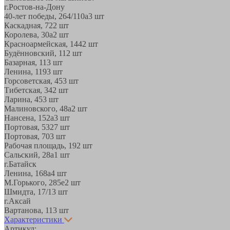
г.Ростов-на-Дону
40-лет победы, 264/110а
3 шт
Каскадная, 72
2 шт
Королева, 30а
2 шт
Красноармейская, 144
2 шт
Будённовский, 11
2 шт
Базарная, 11
3 шт
Ленина, 119
3 шт
Горсоветская, 45
3 шт
Тибетская, 34
2 шт
Ларина, 45
3 шт
Малиновского, 48а
2 шт
Нансена, 152а
3 шт
Портовая, 532
7 шт
Портовая, 70
3 шт
Рабочая площадь, 19
2 шт
Сальский, 28a
1 шт
г.Батайск
Ленина, 168а
4 шт
М.Горького, 285е
2 шт
Шмидта, 17/1
3 шт
г.Аксай
Вартанова, 11
3 шт
Характеристики
Артикул: