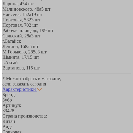
Ларина, 45
4 шт
Малиновского, 48а
5 шт
Нансена, 152а
19 шт
Портовая, 532
3 шт
Портовая, 70
2 шт
Рабочая площадь, 19
9 шт
Сальский, 28a
3 шт
г.Батайск
Ленина, 168а
5 шт
М.Горького, 285е
3 шт
Шмидта, 17/1
5 шт
г.Аксай
Вартанова, 11
5 шт
* Можно забрать в магазине,
если заказать сегодня
Характеристики
Бренд:
Зубр
Артикул:
39428
Страна производства:
Китай
Вид:
Совковая