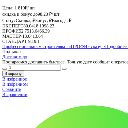
Цена:
1 819
₽
/ шт
скидка и бонус до
98.23
₽/ шт
Статус
Скидка, ₽
Бонус, ₽
Выгода, ₽
ЭКСПЕРТ
80.04
18.19
98.23
ПРОФИ
52.75
13.64
66.39
МАСТЕР
-
13.64
13.64
СТАНДАРТ
-
9.1
9.1
Профессиональным строителям -
«ПРОФИ»
сразу!
›
Подробнее 
Под заказ
Доставим до
Постараемся доставить быстрее. Точную дату сообщит оператор
В корзину
В избранное
В избранном
Сравнить
В сравнении