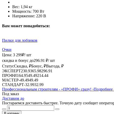
Вес:
1,94 кг
Мощность:
700 Вт
Напряжение:
220 В
Вам может понадобиться:
Пилки для лобзиков
Очки
Цена:
3 299
₽
/ шт
скидка и бонус до
296.91
₽/ шт
Статус
Скидка, ₽
Бонус, ₽
Выгода, ₽
ЭКСПЕРТ
230.93
65.98
296.91
ПРОФИ
164.95
49.49
214.44
МАСТЕР
-
49.49
49.49
СТАНДАРТ
-
32.99
32.99
Профессиональным строителям -
«ПРОФИ»
сразу!
›
Подробнее 
Под заказ
Доставим до
Постараемся доставить быстрее. Точную дату сообщит оператор
В корзину