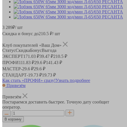
3 289
₽
/ шт
Скидка и бонус до
210.5
₽/ шт
Клуб покупателей «Ваш Дом»
Статус
Скидка
Бонус
Выгода
ЭКСПЕРТ
171.03 ₽
39.47 ₽
210.5 ₽
ПРОФИ
111.83 ₽
29.6 ₽
141.43 ₽
МАСТЕР
-
29.6 ₽
29.6 ₽
СТАНДАРТ
-
19.73 ₽
19.73 ₽
Как стать «ПРОФИ» сразу!
Узнать подробнее
Привезём
Привезём
Постараемся доставить быстрее. Точную дату сообщит
оператор.
В корзину