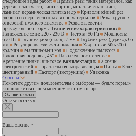
следующие виды работ:
Прямые резы таких материалов, как
дерево, пластмасса, гипсокартон, металлический лист,
ламинат, керамическая плитка и др
Криволинейный рез
любого из перечисленных выше материалов
Резка круглых
отверстий нужного диаметра
Резка отверстий
прямоугольной формы
Технические характеристики:
Напряжение сети: 220 - 230 В
Частота: 50 Гц
Мощность:
650 Вт
Глубина реза (сталь): 7 мм
Глубина реза (дерево): 65
мм
Регулировка скорости пиления
Ход штока: 500-3000
ход/мин
Маятниковый ход
Подключение пылесоса
Наклонная подошва, 45°
Параллельное пиление
Крепление пилки: винтовое
Комплектация:
Лобзик
электрический
Параллельная направляющая
Пилка
Ключ
шестигранный
Паспорт (инструкция)
Упаковка
Отзывы
Помогите другим пользователям с выбором — будьте первым,
кто поделится своим мнением об этом товаре.
Оставить отзыв
Оставить отзыв
Ваша оценка *