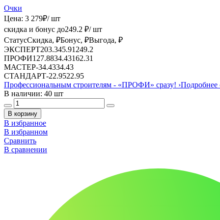
Очки
Цена:
3 279
₽
/ шт
скидка и бонус до
249.2
₽/ шт
Статус
Скидка, ₽
Бонус, ₽
Выгода, ₽
ЭКСПЕРТ
203.3
45.91
249.2
ПРОФИ
127.88
34.43
162.31
МАСТЕР
-
34.43
34.43
СТАНДАРТ
-
22.95
22.95
Профессиональным строителям -
«ПРОФИ»
сразу!
›
Подробнее 
В наличии: 40 шт
В корзину
В избранное
В избранном
Сравнить
В сравнении