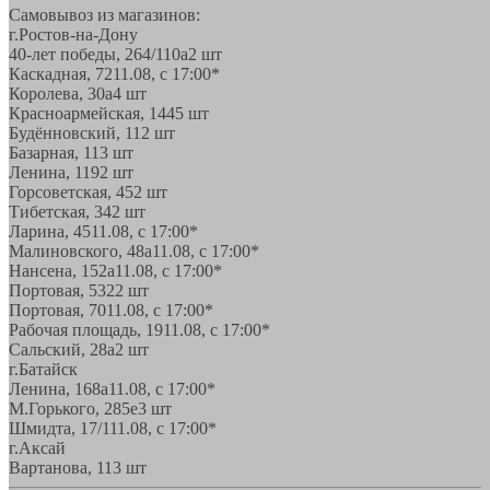
Самовывоз из магазинов:
г.Ростов-на-Дону
40-лет победы, 264/110а
2 шт
Каскадная, 72
11.08, с 17:00*
Королева, 30а
4 шт
Красноармейская, 144
5 шт
Будённовский, 11
2 шт
Базарная, 11
3 шт
Ленина, 119
2 шт
Горсоветская, 45
2 шт
Тибетская, 34
2 шт
Ларина, 45
11.08, с 17:00*
Малиновского, 48а
11.08, с 17:00*
Нансена, 152а
11.08, с 17:00*
Портовая, 532
2 шт
Портовая, 70
11.08, с 17:00*
Рабочая площадь, 19
11.08, с 17:00*
Сальский, 28a
2 шт
г.Батайск
Ленина, 168а
11.08, с 17:00*
М.Горького, 285е
3 шт
Шмидта, 17/1
11.08, с 17:00*
г.Аксай
Вартанова, 11
3 шт