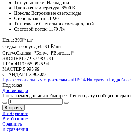
Тип установки:
Накладной
Цветовая температура:
6500 К
Цоколь:
Встроенные светодиоды
Степень защиты:
IP20
Тип товара:
Светильник светодиодный
Световой поток:
1170 Лм
Цена:
399
₽
/ шт
скидка и бонус до
35.91
₽/ шт
Статус
Скидка, ₽
Бонус, ₽
Выгода, ₽
ЭКСПЕРТ
27.93
7.98
35.91
ПРОФИ
19.95
5.99
25.94
МАСТЕР
-
5.99
5.99
СТАНДАРТ
-
3.99
3.99
Профессиональным строителям -
«ПРОФИ»
сразу!
›
Подробнее 
Под заказ
Доставим до
Постараемся доставить быстрее. Точную дату сообщит оператор
В корзину
В избранное
В избранном
Сравнить
В сравнении