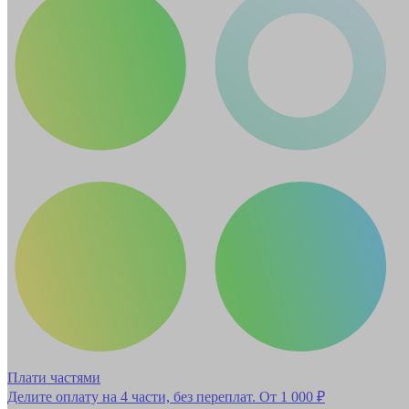
Плати частями
Делите оплату на 4 части, без переплат.
От 1 000 ₽