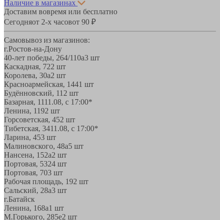
Наличие в магазинах
Доставим вовремя или бесплатно
Сегодня
от 2-х часов
от 90 ₽
Самовывоз из магазинов:
г.Ростов-на-Дону
40-лет победы, 264/110а
3 шт
Каскадная, 72
2 шт
Королева, 30а
2 шт
Красноармейская, 144
1 шт
Будённовский, 11
2 шт
Базарная, 11
11.08, с 17:00*
Ленина, 119
2 шт
Горсоветская, 45
2 шт
Тибетская, 34
11.08, с 17:00*
Ларина, 45
3 шт
Малиновского, 48а
5 шт
Нансена, 152а
2 шт
Портовая, 532
4 шт
Портовая, 70
3 шт
Рабочая площадь, 19
2 шт
Сальский, 28a
3 шт
г.Батайск
Ленина, 168а
1 шт
М.Горького, 285е
2 шт