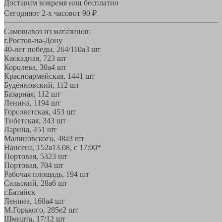
Доставим вовремя или бесплатно
Сегодня
от 2-х часов
от 90 ₽
Самовывоз из магазинов:
г.Ростов-на-Дону
40-лет победы, 264/110а
3 шт
Каскадная, 72
3 шт
Королева, 30а
4 шт
Красноармейская, 144
1 шт
Будённовский, 11
2 шт
Базарная, 11
2 шт
Ленина, 119
4 шт
Горсоветская, 45
3 шт
Тибетская, 34
3 шт
Ларина, 45
1 шт
Малиновского, 48а
3 шт
Нансена, 152а
13.08, с 17:00*
Портовая, 532
3 шт
Портовая, 70
4 шт
Рабочая площадь, 19
4 шт
Сальский, 28a
6 шт
г.Батайск
Ленина, 168а
4 шт
М.Горького, 285е
2 шт
Шмидта, 17/1
2 шт