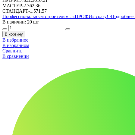
ПРОФИ
7.85
2.36
10.21
МАСТЕР
-
2.36
2.36
СТАНДАРТ
-
1.57
1.57
Профессиональным строителям -
«ПРОФИ»
сразу!
›
Подробнее 
В наличии: 20 шт
В корзину
В избранное
В избранном
Сравнить
В сравнении