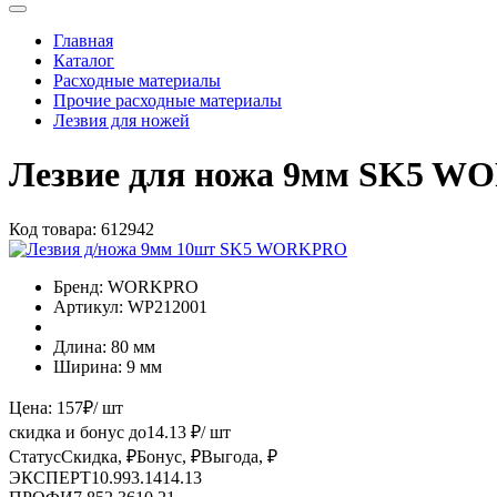
Главная
Каталог
Расходные материалы
Прочие расходные материалы
Лезвия для ножей
Лезвие для ножа 9мм SK5 
Код товара:
612942
Бренд:
WORKPRO
Артикул:
WP212001
Длина:
80 мм
Ширина:
9 мм
Цена:
157
₽
/ шт
скидка и бонус до
14.13
₽/ шт
Статус
Скидка, ₽
Бонус, ₽
Выгода, ₽
ЭКСПЕРТ
10.99
3.14
14.13