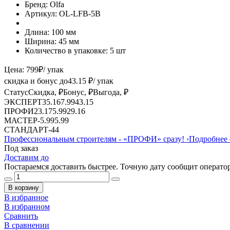
Бренд:
Olfa
Артикул:
OL-LFB-5B
Длина:
100 мм
Ширина:
45 мм
Количество в упаковке:
5 шт
Цена:
799
₽
/ упак
скидка и бонус до
43.15
₽/ упак
Статус
Скидка, ₽
Бонус, ₽
Выгода, ₽
ЭКСПЕРТ
35.16
7.99
43.15
ПРОФИ
23.17
5.99
29.16
МАСТЕР
-
5.99
5.99
СТАНДАРТ
-
4
4
Профессиональным строителям -
«ПРОФИ»
сразу!
›
Подробнее 
Под заказ
Доставим до
Постараемся доставить быстрее. Точную дату сообщит оператор
В корзину
В избранное
В избранном
Сравнить
В сравнении