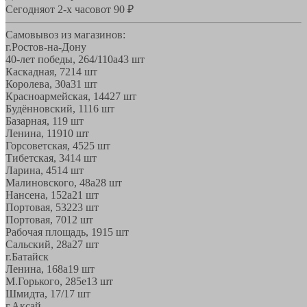
Сегодня
от 2-х часов
от 90 ₽
Самовывоз из магазинов:
г.Ростов-на-Дону
40-лет победы, 264/110а
43 шт
Каскадная, 72
14 шт
Королева, 30а
31 шт
Красноармейская, 144
27 шт
Будённовский, 11
16 шт
Базарная, 11
9 шт
Ленина, 119
10 шт
Горсоветская, 45
25 шт
Тибетская, 34
14 шт
Ларина, 45
14 шт
Малиновского, 48а
28 шт
Нансена, 152а
21 шт
Портовая, 532
23 шт
Портовая, 70
12 шт
Рабочая площадь, 19
15 шт
Сальский, 28a
27 шт
г.Батайск
Ленина, 168а
19 шт
М.Горького, 285е
13 шт
Шмидта, 17/1
7 шт
г.Аксай