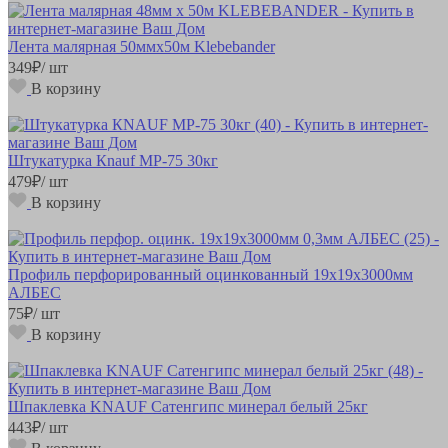
Лента малярная 50ммх50м Klebebander
349
₽
/ шт
В корзину
Штукатурка Кnauf МР-75 30кг
479
₽
/ шт
В корзину
Профиль перфорированный оцинкованный 19х19х3000мм
АЛБЕС
75
₽
/ шт
В корзину
Шпаклевка KNAUF Сатенгипс минерал белый 25кг
443
₽
/ шт