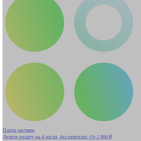
Плати частями
Делите оплату на 4 части, без переплат.
От 1 000 ₽