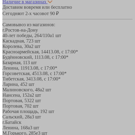
Наличие в магазинах
Доставим вовремя или бесплатно
Сегодня
от 2-х часов
от 90 ₽
Самовывоз из магазинов:
г.Ростов-на-Дону
40-лет победы, 264/110а
1 шт
Каскадная, 72
3 шт
Королева, 30а
2 шт
Красноармейская, 144
13.08, с 17:00*
Будённовский, 11
13.08, с 17:00*
Базарная, 11
3 шт
Ленина, 119
13.08, с 17:00*
Горсоветская, 45
13.08, с 17:00*
Тибетская, 34
13.08, с 17:00*
Ларина, 45
2 шт
Малиновского, 48а
2 шт
Нансена, 152а
2 шт
Портовая, 532
2 шт
Портовая, 70
2 шт
Рабочая площадь, 19
2 шт
Сальский, 28a
3 шт
г.Батайск
Ленина, 168а
3 шт
М.Горького, 285е
3 шт