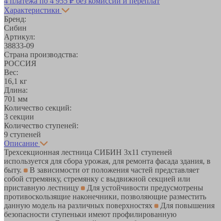
4 платежа по
4 955 ₽
без комиссий и переплат
Характеристики
Бренд:
Сибин
Артикул:
38833-09
Страна производства:
РОССИЯ
Вес:
16,1 кг
Длина:
701 мм
Количество секций:
3 секции
Количество ступеней:
9 ступеней
Описание
Трехсекционная лестница СИБИН 3х11 ступеней
используется для сбора урожая, для ремонта фасада здания, в
быту.
В зависимости от положения частей представляет
собой стремянку, стремянку с выдвижной секцией или
приставную лестницу
Для устойчивости предусмотрены
противоскользящие наконечники, позволяющие разместить
данную модель на различных поверхностях
Для повышения
безопасности ступеньки имеют профилированную