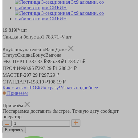
19 819
₽
/ шт
Скидка и бонус до
1 783.71
₽/ шт
Клуб покупателей «Ваш Дом»
Статус
Скидка
Бонус
Выгода
ЭКСПЕРТ
1 387.33 ₽
396.38 ₽
1 783.71 ₽
ПРОФИ
990.95 ₽
297.29 ₽
1 288.24 ₽
МАСТЕР
-
297.29 ₽
297.29 ₽
СТАНДАРТ
-
198.19 ₽
198.19 ₽
Как стать «ПРОФИ» сразу!
Узнать подробнее
Привезём
Привезём
Постараемся доставить быстрее. Точную дату сообщит
оператор.
В корзину