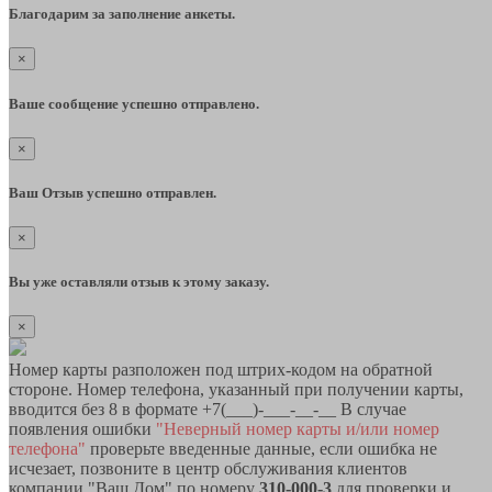
Благодарим за заполнение анкеты.
×
Ваше сообщение успешно отправлено.
×
Ваш Отзыв успешно отправлен.
×
Вы уже оставляли отзыв к этому заказу.
×
Номер карты разположен под штрих-кодом на обратной
стороне. Номер телефона, указанный при получении карты,
вводится без 8 в формате +7(___)-___-__-__ В случае
появления ошибки
"Неверный номер карты и/или номер
телефона"
проверьте введенные данные, если ошибка не
исчезает, позвоните в центр обслуживания клиентов
компании "Ваш Дом" по номеру
310-000-3
для проверки и