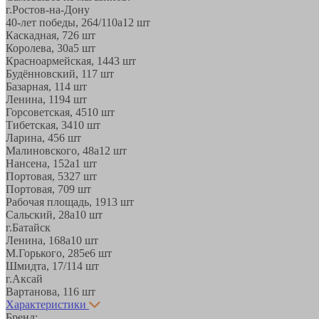
г.Ростов-на-Дону
40-лет победы, 264/110а
12 шт
Каскадная, 72
6 шт
Королева, 30а
5 шт
Красноармейская, 144
3 шт
Будённовский, 11
7 шт
Базарная, 11
4 шт
Ленина, 119
4 шт
Горсоветская, 45
10 шт
Тибетская, 34
10 шт
Ларина, 45
6 шт
Малиновского, 48а
12 шт
Нансена, 152а
1 шт
Портовая, 532
7 шт
Портовая, 70
9 шт
Рабочая площадь, 19
13 шт
Сальский, 28a
10 шт
г.Батайск
Ленина, 168а
10 шт
М.Горького, 285е
6 шт
Шмидта, 17/1
14 шт
г.Аксай
Вартанова, 11
6 шт
Характеристики
Бренд: