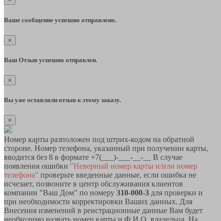
Ваше сообщение успешно отправлено.
×
Ваш Отзыв успешно отправлен.
×
Вы уже оставляли отзыв к этому заказу.
×
Номер карты разположен под штрих-кодом на обратной
стороне. Номер телефона, указанный при получении карты,
вводится без 8 в формате +7(___)-___-__-__ В случае
появления ошибки
"Неверный номер карты и/или номер
телефона"
проверьте введенные данные, если ошибка не
исчезает, позвоните в центр обслуживания клиентов
компании "Ваш Дом" по номеру
310-000-3
для проверки и
при необходимости корректировки Ваших данных. Для
Внесения изменений в реистрационные данные Вам будет
необходимо назвать номер карты и Ф.И.О. владельца. На