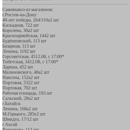
Самовывоз из магазинов:
г.Ростов-на-Дону
40-лет победы, 264/110а
2 шт
Каскадная, 72
2 шт
Королева, 30а
2 шт
Красноармейская, 144
2 шт
Будённовский, 11
3 шт
Базарная, 11
3 шт
Ленина, 119
2 шт
Горсоветская, 45
12.08, с 17:00*
Тибетская, 34
12.08, с 17:00*
Ларина, 45
2 шт
Малиновского, 48а
2 шт
Нансена, 152а
2 шт
Портовая, 532
2 шт
Портовая, 70
2 шт
Рабочая площадь, 19
3 шт
Сальский, 28a
2 шт
г.Батайск
Ленина, 168а
2 шт
М.Горького, 285е
2 шт
Шмидта, 17/1
2 шт
г.Аксай
Вартанова, 11
3 шт