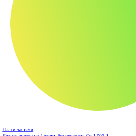
Плати частями
Делите оплату на 4 части, без переплат.
От 1 000 ₽