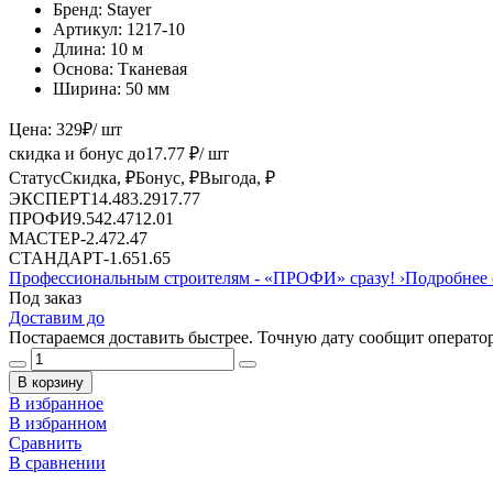
Бренд:
Stayer
Артикул:
1217-10
Длина:
10 м
Основа:
Тканевая
Ширина:
50 мм
Цена:
329
₽
/ шт
скидка и бонус до
17.77
₽/ шт
Статус
Скидка, ₽
Бонус, ₽
Выгода, ₽
ЭКСПЕРТ
14.48
3.29
17.77
ПРОФИ
9.54
2.47
12.01
МАСТЕР
-
2.47
2.47
СТАНДАРТ
-
1.65
1.65
Профессиональным строителям -
«ПРОФИ»
сразу!
›
Подробнее 
Под заказ
Доставим до
Постараемся доставить быстрее. Точную дату сообщит оператор
В корзину
В избранное
В избранном
Сравнить
В сравнении