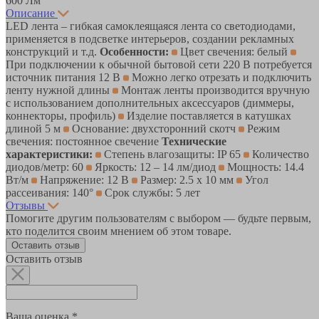
600 Лм
Описание
LED лента – гибкая самоклеящаяся лента со светодиодами,
применяется в подсветке интерьеров, создании рекламных
конструкций и т.д.
Особенности:
Цвет свечения: белый
При подключении к обычной бытовой сети 220 В потребуется
источник питания 12 В
Можно легко отрезать и подключить
ленту нужной длины
Монтаж ленты производится вручную
с использованием дополнительных аксессуаров (диммеры,
коннекторы, профиль)
Изделие поставляется в катушках
длиной 5 м
Основание: двухсторонний скотч
Режим
свечения: постоянное свечение
Технические
характеристики:
Степень влагозащиты: IP 65
Количество
диодов/метр: 60
Яркость: 12 – 14 лм/диод
Мощность: 14.4
Вт/м
Напряжение: 12 В
Размер: 2.5 х 10 мм
Угол
рассеивания: 140°
Срок службы: 5 лет
Отзывы
Помогите другим пользователям с выбором — будьте первым,
кто поделится своим мнением об этом товаре.
Оставить отзыв
Оставить отзыв
Ваша оценка *