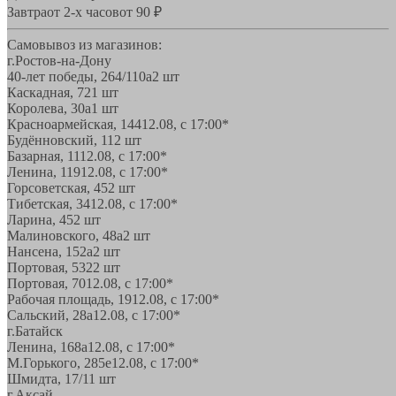
Завтра
от 2-х часов
от 90 ₽
Самовывоз из магазинов:
г.Ростов-на-Дону
40-лет победы, 264/110а
2 шт
Каскадная, 72
1 шт
Королева, 30а
1 шт
Красноармейская, 144
12.08, с 17:00*
Будённовский, 11
2 шт
Базарная, 11
12.08, с 17:00*
Ленина, 119
12.08, с 17:00*
Горсоветская, 45
2 шт
Тибетская, 34
12.08, с 17:00*
Ларина, 45
2 шт
Малиновского, 48а
2 шт
Нансена, 152а
2 шт
Портовая, 532
2 шт
Портовая, 70
12.08, с 17:00*
Рабочая площадь, 19
12.08, с 17:00*
Сальский, 28a
12.08, с 17:00*
г.Батайск
Ленина, 168а
12.08, с 17:00*
М.Горького, 285е
12.08, с 17:00*
Шмидта, 17/1
1 шт
г.Аксай