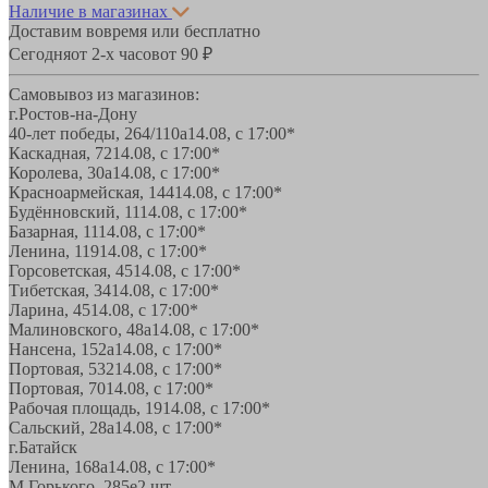
Наличие в магазинах
Доставим вовремя или бесплатно
Сегодня
от 2-х часов
от 90 ₽
Самовывоз из магазинов:
г.Ростов-на-Дону
40-лет победы, 264/110а
14.08, с 17:00*
Каскадная, 72
14.08, с 17:00*
Королева, 30а
14.08, с 17:00*
Красноармейская, 144
14.08, с 17:00*
Будённовский, 11
14.08, с 17:00*
Базарная, 11
14.08, с 17:00*
Ленина, 119
14.08, с 17:00*
Горсоветская, 45
14.08, с 17:00*
Тибетская, 34
14.08, с 17:00*
Ларина, 45
14.08, с 17:00*
Малиновского, 48а
14.08, с 17:00*
Нансена, 152а
14.08, с 17:00*
Портовая, 532
14.08, с 17:00*
Портовая, 70
14.08, с 17:00*
Рабочая площадь, 19
14.08, с 17:00*
Сальский, 28a
14.08, с 17:00*
г.Батайск
Ленина, 168а
14.08, с 17:00*
М.Горького, 285е
2 шт