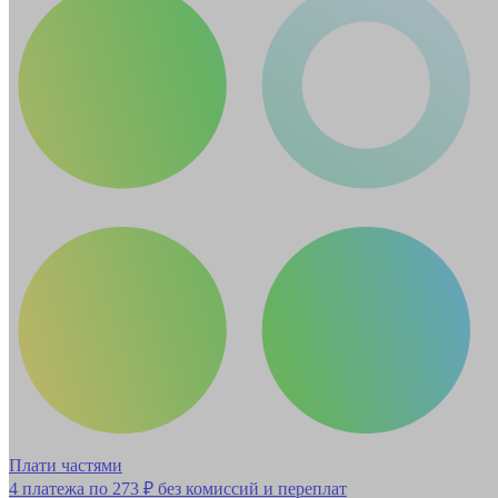
Плати частями
4 платежа по
273 ₽
без комиссий и переплат