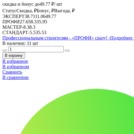
скидка и бонус до
49.77
₽/ шт
Статус
Скидка, ₽
Бонус, ₽
Выгода, ₽
ЭКСПЕРТ
38.71
11.06
49.77
ПРОФИ
27.65
8.3
35.95
МАСТЕР
-
8.3
8.3
СТАНДАРТ
-
5.53
5.53
Профессиональным строителям -
«ПРОФИ»
сразу!
›
Подробнее 
В наличии: 11 шт
В корзину
В избранное
В избранном
Сравнить
В сравнении