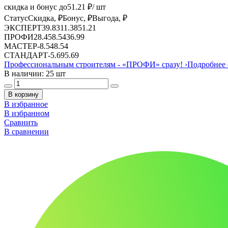
скидка и бонус до
51.21
₽/ шт
Статус
Скидка, ₽
Бонус, ₽
Выгода, ₽
ЭКСПЕРТ
39.83
11.38
51.21
ПРОФИ
28.45
8.54
36.99
МАСТЕР
-
8.54
8.54
СТАНДАРТ
-
5.69
5.69
Профессиональным строителям -
«ПРОФИ»
сразу!
›
Подробнее 
В наличии: 25 шт
В корзину
В избранное
В избранном
Сравнить
В сравнении