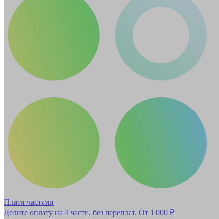
Плати частями
Делите оплату на 4 части, без переплат.
От 1 000 ₽