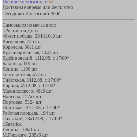
Наличие в магазинах
Доставим вовремя или бесплатно
Сегодня
от 2-х часов
от 90 ₽
Самовывоз из магазинов:
г.Ростов-на-Дону
40-лет победы, 264/110а
3 шт
Каскадная, 72
5 шт
Королева, 30а
1 шт
Красноармейская, 144
1 шт
Будённовский, 11
12.08, с 17:00*
Базарная, 11
9 шт
Ленина, 119
6 шт
Горсоветская, 45
7 шт
Тибетская, 34
12.08, с 17:00*
Ларина, 45
12.08, с 17:00*
Малиновского, 48а
6 шт
Нансена, 152а
3 шт
Портовая, 532
4 шт
Портовая, 70
12.08, с 17:00*
Рабочая площадь, 19
4 шт
Сальский, 28a
12.08, с 17:00*
г.Батайск
Ленина, 168а
1 шт
М.Горького, 285е
6 шт