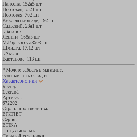
Нансена, 152а
5 шт
Портовая, 532
1 шт
Портовая, 70
2 шт
Рабочая площадь, 19
2 шт
Сальский, 28a
1 шт
г.Батайск
Ленина, 168а
3 шт
М.Горького, 285е
3 шт
Шмидта, 17/1
2 шт
г.Аксай
Вартанова, 11
3 шт
* Можно забрать в магазине,
если заказать сегодня
Характеристики
Бренд:
Legrand
Артикул:
672202
Страна производства:
ЕГИПЕТ
Серия:
ETIKA
Тип установки:
Скрытой установки