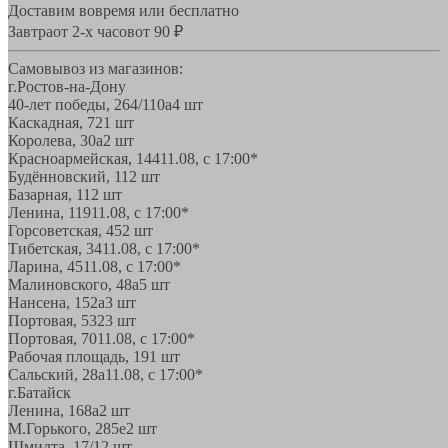
Доставим вовремя или бесплатно
Завтра
от 2-х часов
от 90 ₽
Самовывоз из магазинов:
г.Ростов-на-Дону
40-лет победы, 264/110а
4 шт
Каскадная, 72
1 шт
Королева, 30а
2 шт
Красноармейская, 144
11.08, с 17:00*
Будённовский, 11
2 шт
Базарная, 11
2 шт
Ленина, 119
11.08, с 17:00*
Горсоветская, 45
2 шт
Тибетская, 34
11.08, с 17:00*
Ларина, 45
11.08, с 17:00*
Малиновского, 48а
5 шт
Нансена, 152а
3 шт
Портовая, 532
3 шт
Портовая, 70
11.08, с 17:00*
Рабочая площадь, 19
1 шт
Сальский, 28a
11.08, с 17:00*
г.Батайск
Ленина, 168а
2 шт
М.Горького, 285е
2 шт
Шмидта, 17/1
2 шт