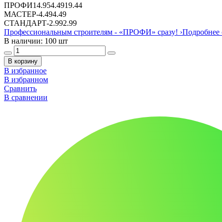
ПРОФИ
14.95
4.49
19.44
МАСТЕР
-
4.49
4.49
СТАНДАРТ
-
2.99
2.99
Профессиональным строителям -
«ПРОФИ»
сразу!
›
Подробнее 
В наличии: 100 шт
В корзину
В избранное
В избранном
Сравнить
В сравнении