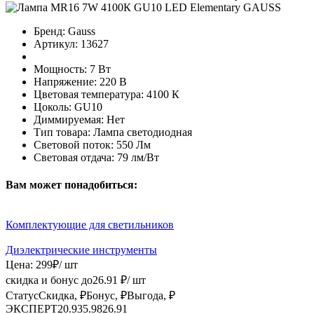
Бренд:
Gauss
Артикул:
13627
Мощность:
7 Вт
Напряжение:
220 В
Цветовая температура:
4100 К
Цоколь:
GU10
Диммируемая:
Нет
Тип товара:
Лампа светодиодная
Световой поток:
550 Лм
Световая отдача:
79 лм/Вт
Вам может понадобиться:
Комплектующие для светильников
Диэлектрические инструменты
Цена:
299
₽
/ шт
скидка и бонус до
26.91
₽/ шт
Статус
Скидка, ₽
Бонус, ₽
Выгода, ₽
ЭКСПЕРТ
20.93
5.98
26.91