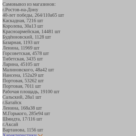
Самовывоз из магазинов:
г.Ростов-на-Дону
40-лет победы, 264/110а
65 шт
Каскадная, 72
16 шт
Королева, 30а
13 шт
Красноармейская, 144
81 шт
Будённовский, 11
28 шт
Базарная, 11
93 шт
Ленина, 119
69 шт
Горсоветская, 45
78 шт
Тибетская, 34
35 шт
Ларина, 45
105 шт
Малиновского, 48а
42 шт
Нансена, 152а
29 шт
Портовая, 532
62 шт
Портовая, 70
11 шт
Рабочая площадь, 19
100 шт
Сальский, 28a
1 шт
г.Батайск
Ленина, 168а
38 шт
М.Горького, 285е
94 шт
Шмидта, 17/1
16 шт
г.Аксай
Вартанова, 11
56 шт
Характеристики