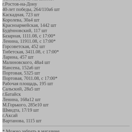
г.Ростов-на-Дону
40-лет победы, 264/110а
6 шт
Каскадная, 72
3 шт
Королева, 30а
4 шт
Красноармейская, 144
2 шт
Будённовский, 11
7 шт
Базарная, 11
11.08, с 17:00*
Ленина, 119
11.08, с 17:00*
Горсоветская, 45
2 шт
Тибетская, 34
11.08, с 17:00*
Ларина, 45
7 шт
Малиновского, 48а
4 шт
Нансена, 152а
6 шт
Портовая, 532
5 шт
Портовая, 70
11.08, с 17:00*
Рабочая площадь, 19
5 шт
Сальский, 28a
5 шт
г.Батайск
Ленина, 168а
12 шт
М.Горького, 285е
10 шт
Шмидта, 17/1
9 шт
г.Аксай
Вартанова, 11
15 шт
* Можно забрать в магазине,